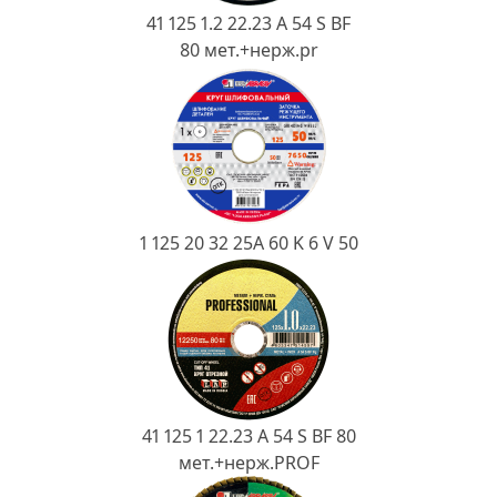
Ковш разливочный
41 125 1.2 22.23 A 54 S BF
80 мет.+нерж.pr
Желоб
Огнеупорная SiC смесь
Крышка
1 125 20 32 25А 60 K 6 V 50
41 125 1 22.23 A 54 S BF 80
мет.+нерж.PROF