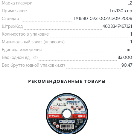
Марка глазури
L2
Примечание
Lн=130в пр
Огнеупорные
Стандарт
ТУ1590-023-00221209-2009
изделия
ШтрихКод
4603347467121
Скачать каталог
Количество в упаковке
1
Тигель
Минимальный заказ (упаковок)
1
Единица измерения
шт
Муфель
Вес (одной ед., кг)
83.000
Черпак
Вес брутто (одной упаковки,кг)
90.47
Шербер
Трубка
РЕКОМЕНДОВАННЫЕ ТОВАРЫ
Стержень
Пробка
Подставка
Лодочка
Контакт