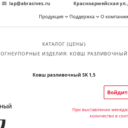
lap@abrasives.ru
Красноармейская ул.,
Продукция
Поддержка
О компании
Абразивы на
Новости
Отзывы
й связке
кументы, ГОСТы,
ов завода
гибкой основе
Новости компании
Оставьте свой отзыв
КАТАЛОГ (ЦЕНЫ)
эсплуатации
лог
Скачать каталог
ОГНЕУПОРНЫЕ ИЗДЕЛИЯ
:
КОВШ РАЗЛИВОЧНЫЙ
Связаться с нами
Вакансии
вальные
Круги лепестковые торцевые
Форма обратной связи
Текущие вакансии, Анкета
кации о нашей
соискателей
ифовальные
Фибровые диски
Ковш разливочный SK 1,5
овальные
Рулоны
фовальные
Войдит
Коралловые
круги
При выставлении менедже
количество в соо
Круги из нетканого материала