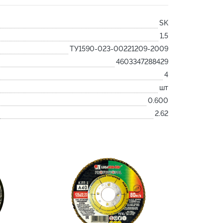
Лодочка
SK
Контакт
1,5
Ковш разливочный
ТУ1590-023-00221209-2009
Желоб
4603347288429
Огнеупорная SiC смесь
4
Крышка
шт
0.600
2.62