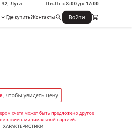
 32, Луга
Пн-Пт с 8:00 до 17:00
Войти
Где купить?
Контакты
Корпоративная информация
Огнеупорные
Часто задаваемые вопросы
Бухгалтерская отчетность,
изделия
Информация о размещении заказа,
Информация для акционеров,
сроках изготовения, возврате
Документы о праве собственности
товара, контактной информации, и
Скачать каталог
многое другое.
Тигель
Муфель
Черпак
Шербер
е
, чтобы увидеть цену
Трубка
Стержень
ром счета может быть предложено другое
Пробка
тветствии с минимальной партией.
ХАРАКТЕРИСТИКИ
Подставка