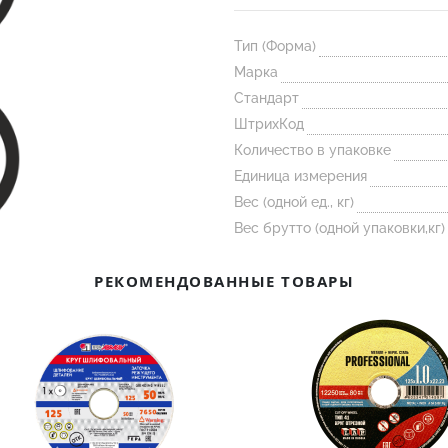
Тип (Форма)
Марка
Стандарт
ШтрихКод
Количество в упаковке
Единица измерения
Вес (одной ед., кг)
Вес брутто (одной упаковки,кг)
РЕКОМЕНДОВАННЫЕ ТОВАРЫ