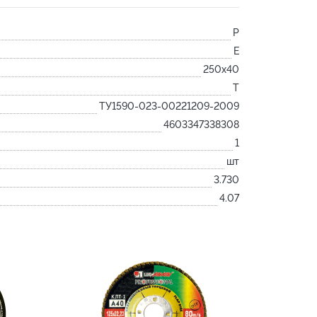
Лодочка
P
Контакт
E
Ковш разливочный
250х40
Желоб
T
Огнеупорная SiC смесь
ТУ1590-023-00221209-2009
Крышка
4603347338308
1
шт
3.730
4.07