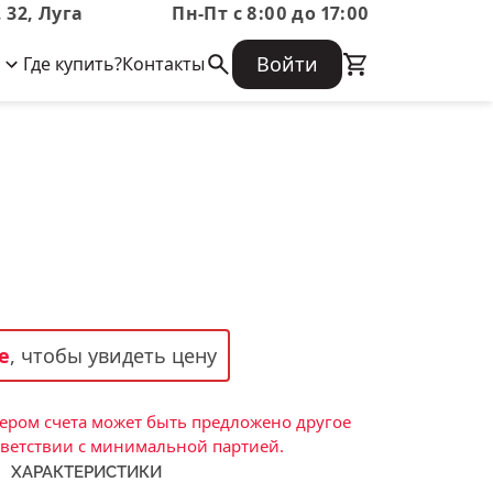
 32, Луга
Пн-Пт с 8:00 до 17:00
Войти
Где купить?
Контакты
Корпоративная информация
Огнеупорные
Часто задаваемые вопросы
Бухгалтерская отчетность,
изделия
Информация о размещении заказа,
Информация для акционеров,
сроках изготовения, возврате
Документы о праве собственности
товара, контактной информации, и
Скачать каталог
многое другое.
Тигель
Муфель
Черпак
Шербер
е
, чтобы увидеть цену
Трубка
Стержень
ром счета может быть предложено другое
Пробка
тветствии с минимальной партией.
ХАРАКТЕРИСТИКИ
Подставка