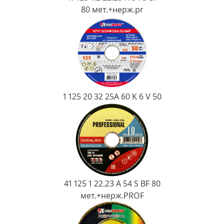
Ковш разливочный
80 мет.+нерж.pr
Желоб
Огнеупорная SiC смесь
Крышка
1 125 20 32 25А 60 K 6 V 50
41 125 1 22.23 A 54 S BF 80
мет.+нерж.PROF