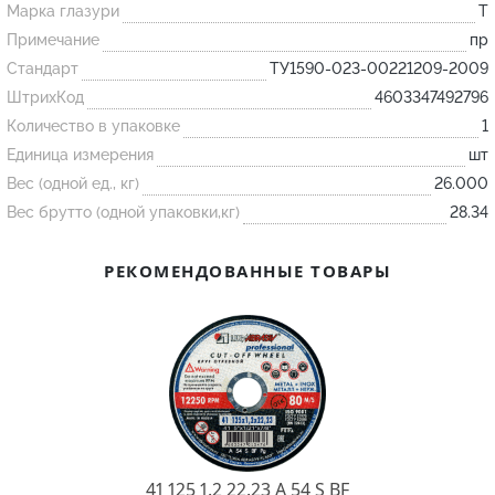
Марка глазури
T
Примечание
пр
Огнеупорные
Стандарт
ТУ1590-023-00221209-2009
изделия
ШтрихКод
4603347492796
Скачать каталог
Количество в упаковке
1
Тигель
Единица измерения
шт
Вес (одной ед., кг)
26.000
Муфель
Вес брутто (одной упаковки,кг)
28.34
Черпак
Шербер
РЕКОМЕНДОВАННЫЕ ТОВАРЫ
Трубка
Стержень
Пробка
Подставка
Лодочка
Контакт
41 125 1.2 22.23 A 54 S BF