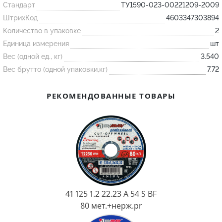
Стандарт
ТУ1590-023-00221209-2009
ШтрихКод
4603347303894
Огнеупорные
Количество в упаковке
2
изделия
Единица измерения
шт
Скачать каталог
Вес (одной ед., кг)
3.540
Тигель
Вес брутто (одной упаковки,кг)
7.72
Муфель
РЕКОМЕНДОВАННЫЕ ТОВАРЫ
Черпак
Шербер
Трубка
Стержень
Пробка
Подставка
41 125 1.2 22.23 A 54 S BF
Лодочка
80 мет.+нерж.pr
Контакт