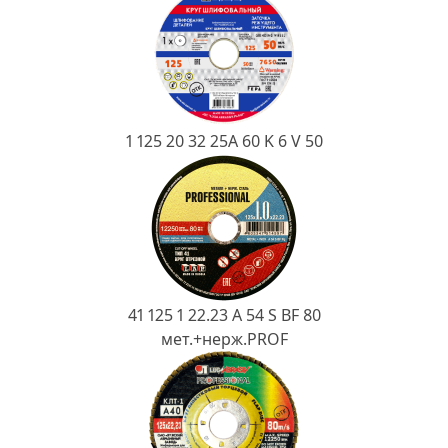
Ковш разливочный
Желоб
Огнеупорная SiC смесь
Крышка
1 125 20 32 25А 60 K 6 V 50
41 125 1 22.23 A 54 S BF 80
мет.+нерж.PROF