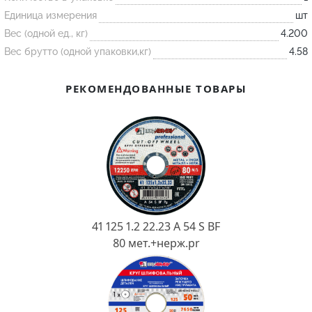
Единица измерения
шт
Вес (одной ед., кг)
4.200
Огнеупорные
Вес брутто (одной упаковки,кг)
4.58
изделия
Скачать каталог
РЕКОМЕНДОВАННЫЕ ТОВАРЫ
Тигель
Муфель
Черпак
Шербер
Трубка
Стержень
41 125 1.2 22.23 A 54 S BF
Пробка
80 мет.+нерж.pr
Подставка
Лодочка
Контакт