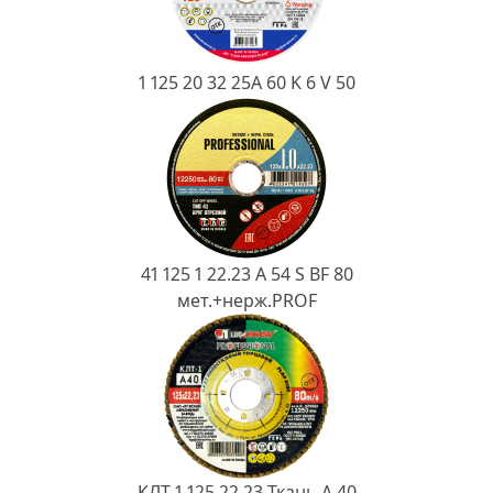
Ковш разливочный
Желоб
1 125 20 32 25А 60 K 6 V 50
Огнеупорная SiC смесь
Крышка
41 125 1 22.23 A 54 S BF 80
мет.+нерж.PROF
КЛТ 1 125 22.23 Ткань A 40