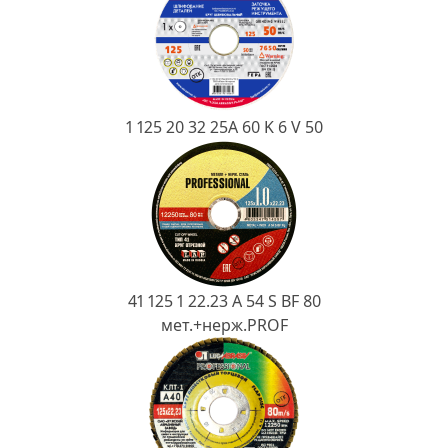
Ковш разливочный
Желоб
Огнеупорная SiC смесь
Крышка
1 125 20 32 25А 60 K 6 V 50
41 125 1 22.23 A 54 S BF 80
мет.+нерж.PROF