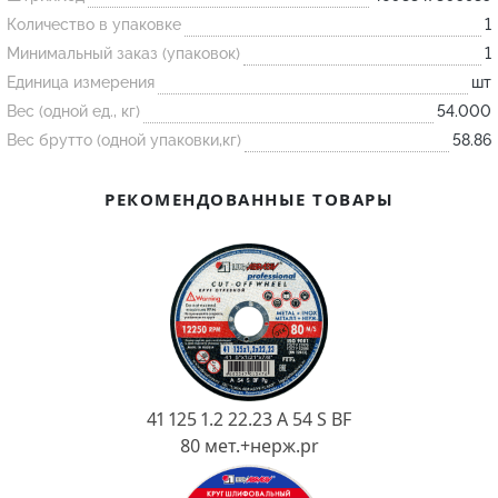
Количество в упаковке
1
Минимальный заказ (упаковок)
1
Огнеупорные
Единица измерения
шт
изделия
Вес (одной ед., кг)
54.000
Скачать каталог
Вес брутто (одной упаковки,кг)
58.86
Тигель
Муфель
РЕКОМЕНДОВАННЫЕ ТОВАРЫ
Черпак
Шербер
Трубка
Стержень
Пробка
Подставка
41 125 1.2 22.23 A 54 S BF
Лодочка
80 мет.+нерж.pr
Контакт