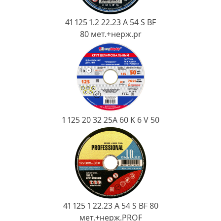
Ковш разливочный
41 125 1.2 22.23 A 54 S BF
Желоб
80 мет.+нерж.pr
Огнеупорная SiC смесь
Крышка
1 125 20 32 25А 60 K 6 V 50
41 125 1 22.23 A 54 S BF 80
мет.+нерж.PROF