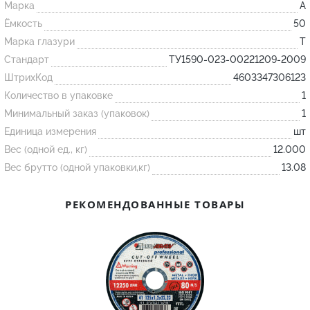
Марка
A
Ёмкость
50
Огнеупорные
Марка глазури
T
изделия
Стандарт
ТУ1590-023-00221209-2009
Скачать каталог
ШтрихКод
4603347306123
Количество в упаковке
1
Тигель
Минимальный заказ (упаковок)
1
Муфель
Единица измерения
шт
Черпак
Вес (одной ед., кг)
12.000
Шербер
Вес брутто (одной упаковки,кг)
13.08
Трубка
РЕКОМЕНДОВАННЫЕ ТОВАРЫ
Стержень
Пробка
Подставка
Лодочка
Контакт