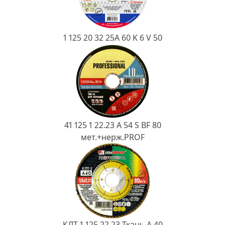
Ковш разливочный
Желоб
1 125 20 32 25А 60 K 6 V 50
Огнеупорная SiC смесь
Крышка
41 125 1 22.23 A 54 S BF 80
мет.+нерж.PROF
КЛТ 1 125 22.23 Ткань A 40