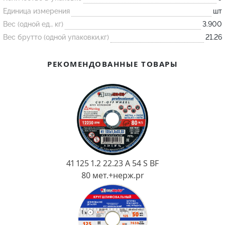
Единица измерения
шт
Вес (одной ед., кг)
3.900
Огнеупорные
Вес брутто (одной упаковки,кг)
21.26
изделия
Скачать каталог
РЕКОМЕНДОВАННЫЕ ТОВАРЫ
Тигель
Муфель
Черпак
Шербер
Трубка
Стержень
41 125 1.2 22.23 A 54 S BF
Пробка
80 мет.+нерж.pr
Подставка
Лодочка
Контакт