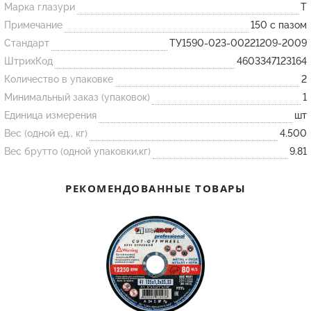
Марка глазури
T
Примечание
150 с пазом
Огнеупорные
Стандарт
ТУ1590-023-00221209-2009
изделия
ШтрихКод
4603347123164
Скачать каталог
Количество в упаковке
2
Тигель
Минимальный заказ (упаковок)
1
Единица измерения
шт
Муфель
Вес (одной ед., кг)
4.500
Черпак
Вес брутто (одной упаковки,кг)
9.81
Шербер
Трубка
РЕКОМЕНДОВАННЫЕ ТОВАРЫ
Стержень
Пробка
Подставка
Лодочка
Контакт