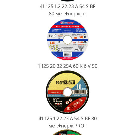
Ковш разливочный
41 125 1.2 22.23 A 54 S BF
80 мет.+нерж.pr
Желоб
Огнеупорная SiC смесь
Крышка
1 125 20 32 25А 60 K 6 V 50
41 125 1 22.23 A 54 S BF 80
мет.+нерж.PROF