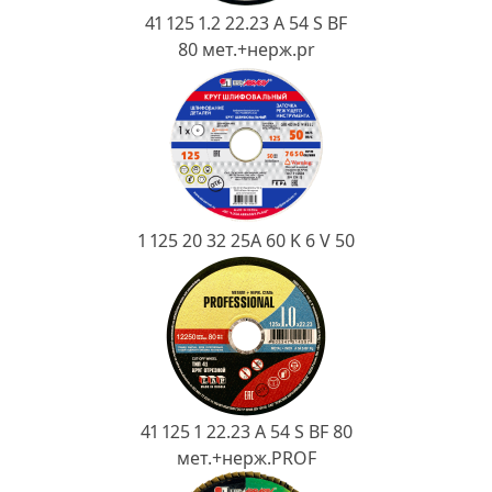
Ковш разливочный
41 125 1.2 22.23 A 54 S BF
80 мет.+нерж.pr
Желоб
Огнеупорная SiC смесь
Крышка
1 125 20 32 25А 60 K 6 V 50
41 125 1 22.23 A 54 S BF 80
мет.+нерж.PROF