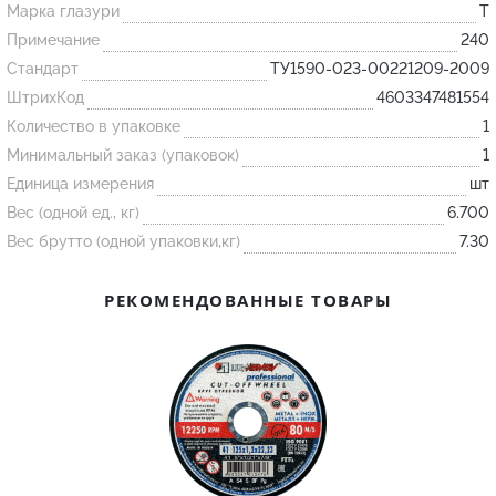
Марка глазури
T
Примечание
240
Огнеупорные
Стандарт
ТУ1590-023-00221209-2009
изделия
ШтрихКод
4603347481554
Скачать каталог
Количество в упаковке
1
Тигель
Минимальный заказ (упаковок)
1
Единица измерения
шт
Муфель
Вес (одной ед., кг)
6.700
Черпак
Вес брутто (одной упаковки,кг)
7.30
Шербер
Трубка
РЕКОМЕНДОВАННЫЕ ТОВАРЫ
Стержень
Пробка
Подставка
Лодочка
Контакт